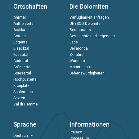
Ortschaften
Die Dolomiten
Ahrntal
Verfügbarkeit anfragen
Antholzertal
UNESCO Dolomiten
Arabba
Restaurants
Cortina
Geschichte und Legenden
Eggental
Lage
Eisacktal
Sellaronda
Fassatal
Skifahren
Gadertal
Wandern
Grödnertal
Mountainbike
Gsiesertal
Sehenswürdigkeiten
Hochpustertal
Kronplatz
Schlerngebiet
Sexten
Val di Fiemme
Sprache
Informationen
Privacy
Deutsch
Impressum