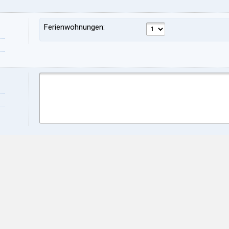
Ferienwohnungen:
Vorname:
Nac
Adresse:
PLZ
Stadt:
Prov