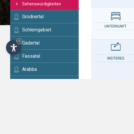
Sehenswürdigkeiten
Grödnertal
UNTERKUNFT
Schlerngebiet
×
Gadertal
Fassatal
WEITERES
Arabba
Cortina
Eggental
KONTAKT
Val di Fiemme
Hochpustertal