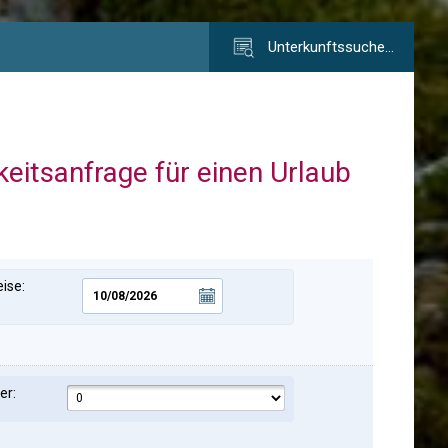
Unterkunftssuche…
keitsanfrage für einen Urlaub
ise:
er: