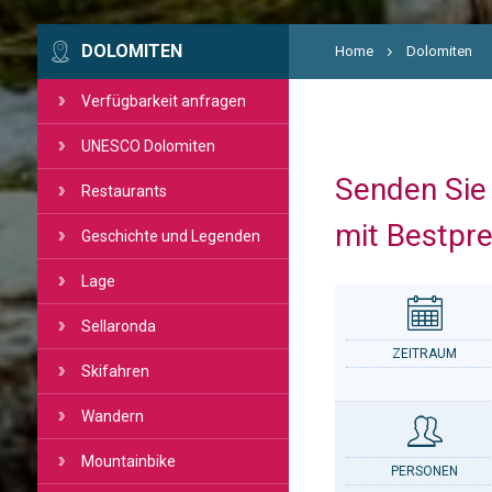
DOLOMITEN
Home
Dolomiten
Verfügbarkeit anfragen
UNESCO Dolomiten
Senden Sie 
Restaurants
mit Bestpre
Geschichte und Legenden
Lage
Sellaronda
ZEITRAUM
Skifahren
Wandern
Mountainbike
PERSONEN