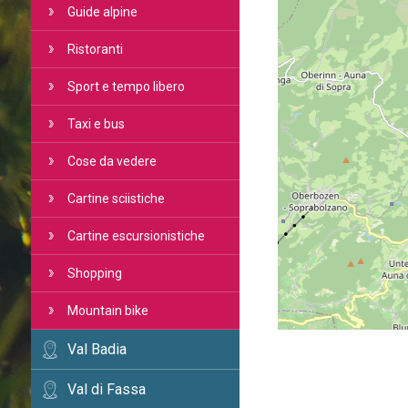
Guide alpine
Ristoranti
Sport e tempo libero
Taxi e bus
Cose da vedere
Cartine sciistiche
Cartine escursionistiche
Shopping
Mountain bike
Val Badia
Val di Fassa