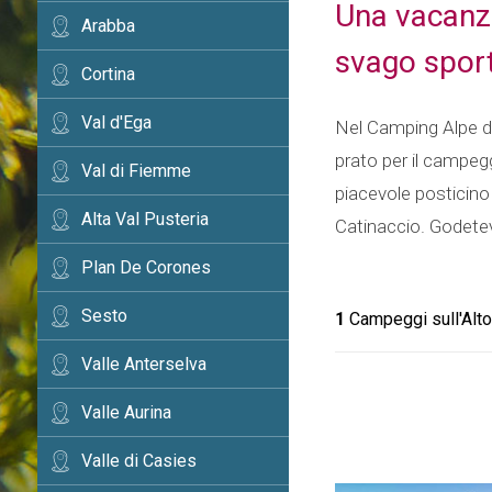
Una vacanza
Arabba
svago sport
Cortina
Val d'Ega
Nel Camping Alpe di
prato per il campegg
Val di Fiemme
piacevole posticino 
Alta Val Pusteria
Catinaccio. Godetev
Plan De Corones
Sesto
1
Campeggi sull'Altop
Valle Anterselva
Valle Aurina
Valle di Casies