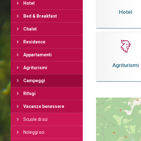
Hotel
Hotel
Bed & Breakfast
Chalet
Residence
Appartamenti
Agriturismi
Agriturismi
Campeggi
Rifugi
Vacanze benessere
Scuole di sci
Noleggi sci