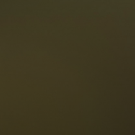
oranti
Le Dolomiti
Lingua
ichiesta disponibilità
Italiano
olomiti UNESCO
istoranti
toria e leggende
osizione
ellaronda
ciare
Informazioni
scursioni
ountain bike
Privacy