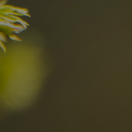
I migliori Rist
nelle Dolomiti
i sogni?
Scoprili ora
za nelle Dolomiti
Località
Alta Val Pusteria
R
Altopiano dello Sciliar
D
0
Arabba
R
Cortina
S
Bambini
Plan de Corones
P
Sesto
S
Val Badia
S
Val d'Ega
E
hiesta
Val di Fassa
M