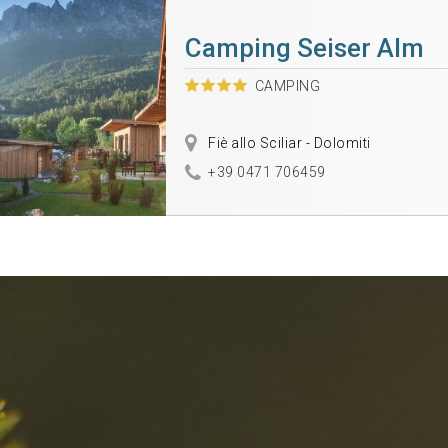
Camping Seiser Alm
CAMPING
Fiè allo Sciliar - Dolomiti
+39 0471 706459