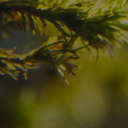
Avete già trovato la
destinazione dei vostr
Verificate la disponibilità per la vostra vacan
08
09
2
Arrivo
Partenza
Adulti
Ric