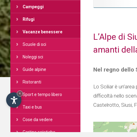
Campeggi
Rifugi
Vacanze benessere
L’Alpe di Si
Scuole di sci
amanti dell
Noleggi sci
Nel regno dello 
Guide alpine
Ristoranti
Lo Sciliar è un’area
×
Sport e tempo libero
difficoltà nello sce
Castelrotto, Siusi, F
Taxi e bus
Cose da vedere
Cartine sciistiche