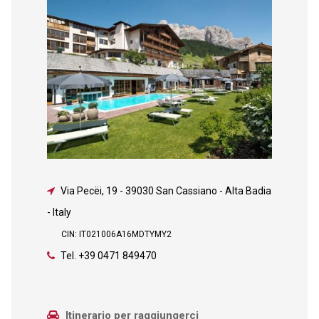
Via Pecëi, 19
-
39030 San Cassiano - Alta Badia
- Italy
CIN: IT021006A16MDTYMY2
Tel.
+39 0471 849470
Itinerario per raggiungerci