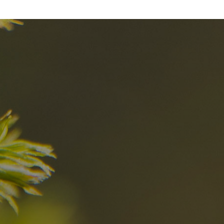
I migliori Rist
nelle Dolomiti
i sogni?
Scoprili ora
za nelle Dolomiti