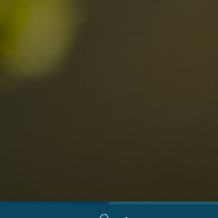
Località
Alta Val Pusteria
R
Altopiano dello Sciliar
D
0
Arabba
R
Cortina
S
Bambini
Plan de Corones
P
Sesto
S
Val Badia
S
Val d'Ega
E
hiesta
Val di Fassa
M
za impegno
Val di Fiemme
L
Val Gardena
Valle Anterselva
Valle Aurina
Valle di Casies
Valle Isarco