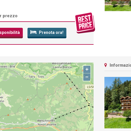
or prezzo
sponibilità
Prenota ora!
Informazio
+
−