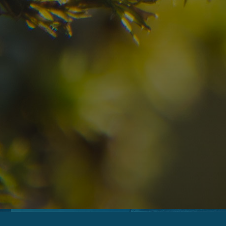
07
08
2
Arrivo
Partenza
Adulti
Ric
Hotel
Località
sen