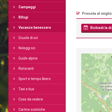
Campeggi
Prenota al migli
Rifugi
Vacanze benessere
Richiedi la di
Scuole di sci
Noleggi sci
Guide alpine
Ristoranti
Sport e tempo libero
Taxi e bus
Cose da vedere
Cartine sciistiche