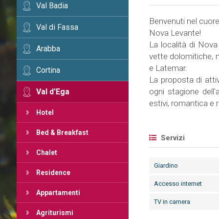
Val Badia
Benvenuti nel cuore 
Val di Fassa
Nova Levante!
La località di Nova 
Arabba
vette dolomitiche, n
e Latemar.
Cortina
La proposta di attiv
ogni stagione dell
Val d'Ega
estivi, romantica e r
Hotel
Bed & Breakfast
Servizi
Chalet
Giardino
Residence
Accesso internet
Appartamenti
TV in camera
Agriturismi