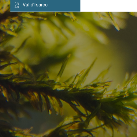
Val d'Isarco
Avete già trovato la
destinazione dei vostr
Verificate la disponibilità per la vostra vacan