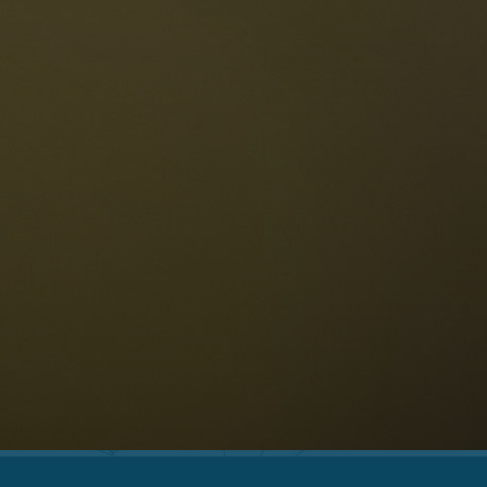
Le Dolomiti
Lingua
ichiesta disponibilità
Italiano
olomiti UNESCO
istoranti
toria e leggende
osizione
ellaronda
ciare
Informazioni
scursioni
ountain bike
Privacy
uoghi d'interesse
Impressum