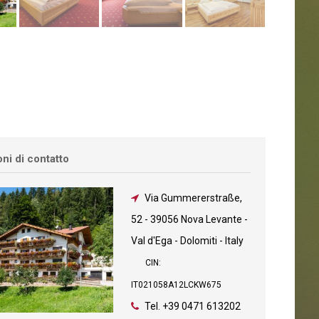
ni di contatto
Via Gummererstraße,
52
-
39056 Nova Levante -
Val d'Ega - Dolomiti - Italy
CIN:
IT021058A12LCKW675
Tel.
+39 0471 613202