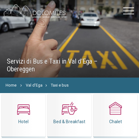
Servizi di Bus e Taxi in Val d’Ega –
Obereggen
Home
Val d'Ega
Taxi e bus
Hotel
Bed & Breakfast
Chalet