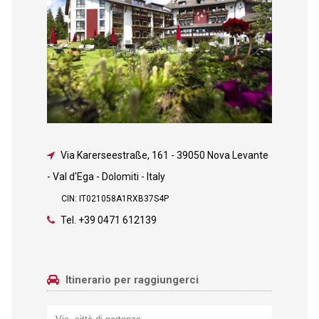
Via Karerseestraße, 161
-
39050 Nova Levante
- Val d'Ega - Dolomiti - Italy
CIN: IT021058A1RXB37S4P
Tel.
+39 0471 612139
Itinerario per raggiungerci