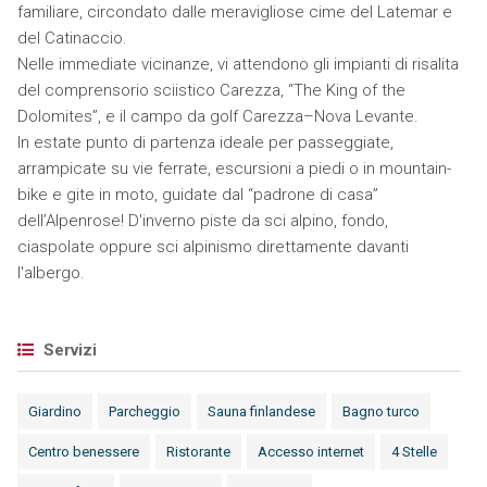
familiare, circondato dalle meravigliose cime del Latemar e
del Catinaccio.
Nelle immediate vicinanze, vi attendono gli impianti di risalita
del comprensorio sciistico Carezza, “The King of the
Dolomites”, e il campo da golf Carezza–Nova Levante.
In estate punto di partenza ideale per passeggiate,
arrampicate su vie ferrate, escursioni a piedi o in mountain-
bike e gite in moto, guidate dal “padrone di casa”
dell’Alpenrose! D'inverno piste da sci alpino, fondo,
ciaspolate oppure sci alpinismo direttamente davanti
l'albergo.
Servizi
Giardino
Parcheggio
Sauna finlandese
Bagno turco
Centro benessere
Ristorante
Accesso internet
4 Stelle