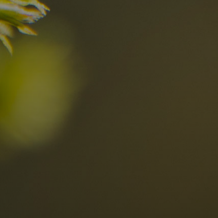
nelle Dolomiti
i sogni?
Scoprili ora
za nelle Dolomiti
Località
Alta Val Pusteria
R
Altopiano dello Sciliar
D
0
Arabba
R
Cortina
S
Bambini
Plan de Corones
P
Sesto
S
Val Badia
S
Val d'Ega
E
hiesta
Val di Fassa
M
za impegno
Val di Fiemme
L
Val Gardena
Valle Anterselva
Valle Aurina