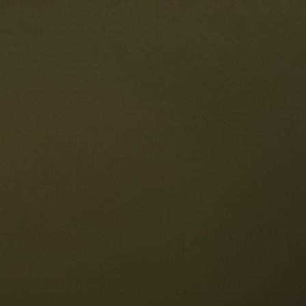
Le Dolomiti
Lingua
ichiesta disponibilità
Italiano
olomiti UNESCO
istoranti
toria e leggende
osizione
ellaronda
ciare
Informazioni
scursioni
ountain bike
Privacy
uoghi d'interesse
Impressum