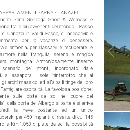
APPARTAMENTI GARNY - CANAZEI
amenti Garni Gonzaga Sport & Wellness è
zione tra le più avvenenti del mondo il Passo
i Canazei in Val di Fassa, di indescrivibile
iferimento per la vacanze di benessere,
rale armonia, per rilassarvi e recuperare le
numore nella tranquilla, serena e magica
vera montagna. Armoniosamente inserito
to scenario dei monti, incoronato dalle
, si assapora il sole ininterrotto che al
i arditi massicci ed all'alba li tinge del loro
 Famigliare ospitalità. La favolosa posizione:
amente sulle piste da sci nel cuore del
, dalla porta dell’Albergo si parte e si arriva
piedi, la neve costante ed un unico
erski per 450 impianti di risalita di cui 145
loro e Km.1.050 di piste da sci; la possibilità