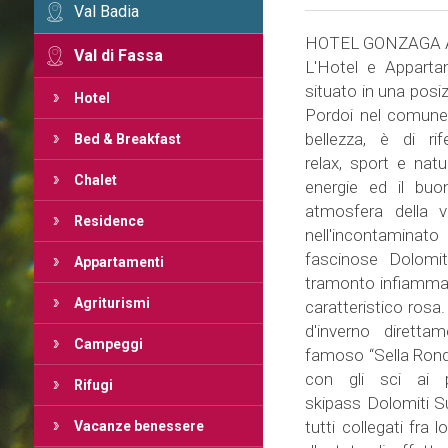
Val Badia
HOTEL GONZAGA 
Val di Fassa
L'Hotel e Appart
situato in una posi
Hotel
Pordoi nel comune d
bellezza, è di r
Bed & Breakfast
relax, sport e natu
Chalet
energie ed il buo
atmosfera della 
Residence
nell'incontamina
fascinose Dolomiti
Appartamenti
tramonto infiamma gl
Agriturismi
caratteristico rosa.
d'inverno dirett
Campeggi
famoso “Sella Ronda”
con gli sci ai 
Rifugi
skipass Dolomiti Sup
tutti collegati fra 
Vacanze benessere