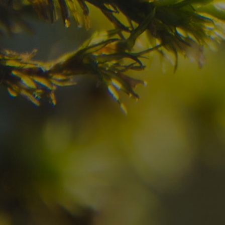
destinazione dei vostr
Verificate la disponibilità per la vostra vacan
09
10
2
Arrivo
Partenza
Adulti
Ric
Hotel
Località
sen