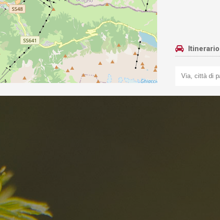
Itinerari
I migliori Rist