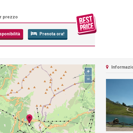
or prezzo
sponibilità
Prenota ora!
Informazio
+
−