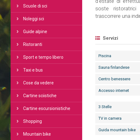
d'estate di effett
Scuole di sci
soste ristoratrici
trascorrere una ind
Noleggi sci
Guide alpine
Servizi
Ristoranti
Piscina
Sport e tempo libero
Sauna finlandese
Taxi e bus
Centro benessere
Cose da vedere
Accesso internet
Cartine sciistiche
3 Stelle
Cartine escursionistiche
TV in camera
Shopping
Guida mountain bike
Mountain bike