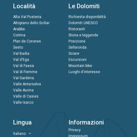
Località
Le Dolomiti
Alta Val Pusteria
Richiesta disponibilità
Altopiano dello Sciliar
Dolomiti UNESCO
Arabba
Ristoranti
Cortina
Storia e leggende
Plan de Corones
Posizione
Sesto
Sellaronda
Val Badia
Sciare
Val d'Ega
Escursioni
Val di Fassa
Mountain bike
Val di Fiemme
Luoghi d'interesse
Val Gardena
Valle Anterselva
Valle Aurina
Valle di Casies
Valle Isarco
Lingua
Informazioni
Privacy
Italiano
Impressum