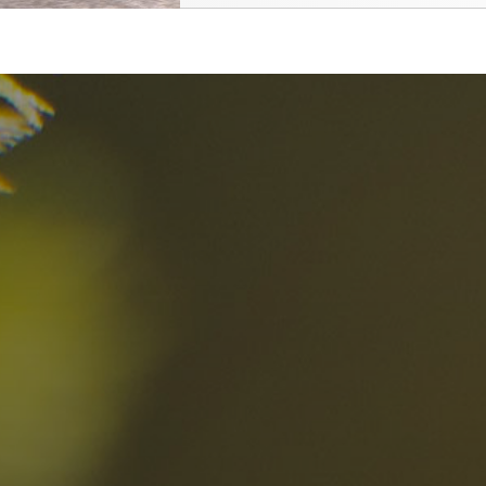
I migliori Rist
nelle Dolomiti
i sogni?
Scoprili ora
za nelle Dolomiti