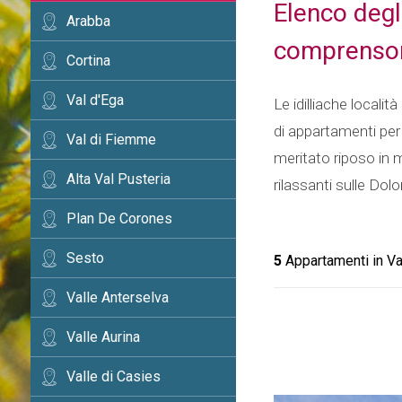
Elenco degl
Arabba
comprensori
Cortina
Val d'Ega
Le idilliache locali
di appartamenti per 
Val di Fiemme
meritato riposo in 
Alta Val Pusteria
rilassanti sulle Do
Plan De Corones
Sesto
5
Appartamenti in Va
Valle Anterselva
Valle Aurina
Valle di Casies