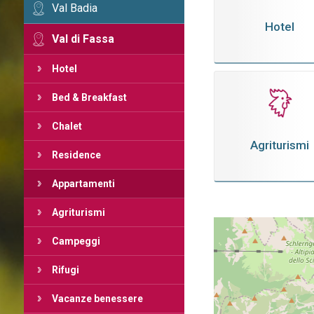
Val Badia
Hotel
Val di Fassa
Hotel
Bed & Breakfast
Chalet
Agriturismi
Residence
Appartamenti
Agriturismi
Campeggi
Rifugi
Vacanze benessere