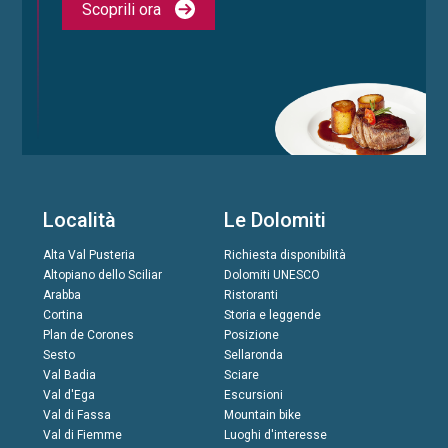
Scoprili ora
Località
Le Dolomiti
Alta Val Pusteria
Richiesta disponibilità
Altopiano dello Sciliar
Dolomiti UNESCO
Arabba
Ristoranti
Cortina
Storia e leggende
Plan de Corones
Posizione
Sesto
Sellaronda
Val Badia
Sciare
Val d'Ega
Escursioni
Val di Fassa
Mountain bike
Val di Fiemme
Luoghi d'interesse