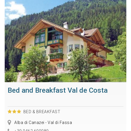
Bed and Breakfast Val de Costa
BED & BREAKFAST
Alba di Canazei - Val di Fassa
+39 0462 600089