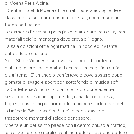
di Moena Perla Alpina.
Il Central Hotel di Moena offre un’atmosfera accogliente e
rilassante. La sua caratteristica torretta gli conferisce un
tocco particolare.
Le camere di diversa tipologia sono arredate con cura, con
materiali tipici di montagna dove prevale il legno.
La sala colazioni offre ogni mattina un ricco ed invitante
buffet dolce e salato.
Nella Stube Viennese si trova una piccola biblioteca
multilingue, preziosi mobili antichi ed una magnifica stufa
d'altri tempi. E' un angolo confortevole dove sostare dopo
giornate di svago e sport con sottofondo di musica soft.
La Caffetteria-Wine Bar al piano terra propone aperitivi
serviti con stuzzichini oppure degli snack come pizza,
taglieri, toast, mini panini imbottiti a piacere, torte e strudel.
Ed infine la "Wellness Spa Suite", piccola oasi per
trascorrere momenti di relax e benessere.
Moena è un bellissimo paese con il centro chiuso al traffico,
le piazze nelle ore serali diventano pedonali e si può godere