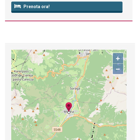
Prenota ora!
+
−