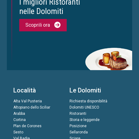
I migliori Ristoranti
nelle Dolomiti
Scoprili ora
Località
Le Dolomiti
Alta Val Pusteria
Richiesta disponibilità
Altopiano dello Sciliar
Dolomiti UNESCO
Arabba
Ristoranti
Cortina
Storia e leggende
Plan de Corones
Posizione
Sesto
Sellaronda
Val Badia
Sciare