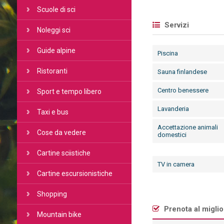
Scuole di sci
Servizi
Noleggi sci
Guide alpine
Piscina
Ristoranti
Sauna finlandese
Centro benessere
Sport e tempo libero
Lavanderia
Taxi e bus
Accettazione animali
Cose da vedere
domestici
Cartine sciistiche
TV in camera
Cartine escursionistiche
Shopping
Prenota al migli
Mountain bike