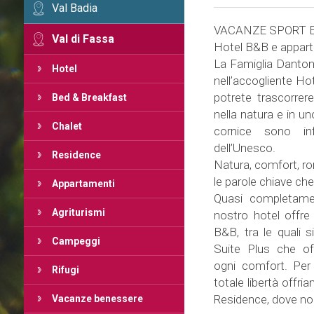
Val Badia
VACANZE SPORT E
Val di Fassa
Hotel B&B e appart
La Famiglia Dantone
Hotel
nell’accogliente Hot
potrete trascorrer
Bed & Breakfast
nella natura e in un
Chalet
cornice sono inf
dell’Unesco.
Residence
Natura, comfort, ro
le parole chiave che
Appartamenti
Quasi completamen
Agriturismi
nostro hotel offr
B&B, tra le quali 
Campeggi
Suite Plus che of
ogni comfort. Per
Rifugi
totale libertà offr
Residence, dove no
Vacanze benessere