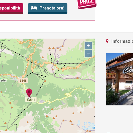
sponibilità
Prenota ora!
Informazio
+
−