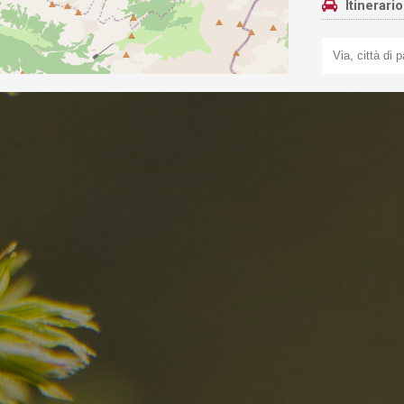
Itinerari
I migliori Rist
nelle Dolomiti
i sogni?
Scoprili ora