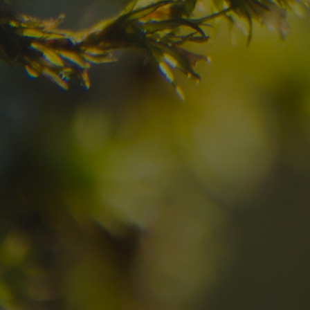
Verificate la disponibilità per la vostra vacan
09
10
2
Arrivo
Partenza
Adulti
Ric
Hotel
Località
sen