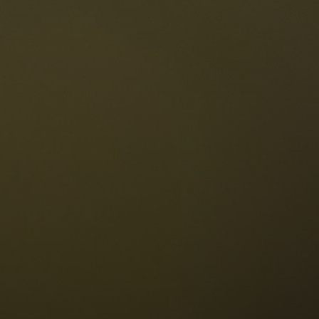
Le Dolomiti
Lingua
ichiesta disponibilità
Italiano
olomiti UNESCO
istoranti
toria e leggende
osizione
ellaronda
ciare
Informazioni
scursioni
ountain bike
Privacy
uoghi d'interesse
Impressum