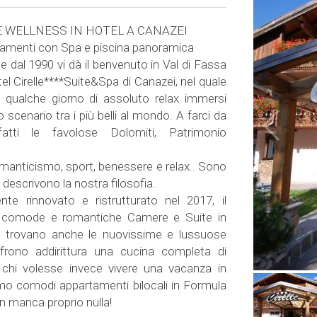
 WELLNESS IN HOTEL A CANAZEI
amenti con Spa e piscina panoramica
 dal 1990 vi dà il benvenuto in Val di Fassa
el Cirelle****Suite&Spa di Canazei, nel quale
e qualche giorno di assoluto relax immersi
o scenario tra i più belli al mondo. A farci da
atti le favolose Dolomiti, Patrimonio
manticismo, sport, benessere e relax.. Sono
 descrivono la nostra filosofia.
te rinnovato e ristrutturato nel 2017, il
e comode e romantiche Camere e Suite in
si trovano anche le nuovissime e lussuose
frono addirittura una cucina completa di
 chi volesse invece vivere una vacanza in
iamo comodi appartamenti bilocali in Formula
n manca proprio nulla!