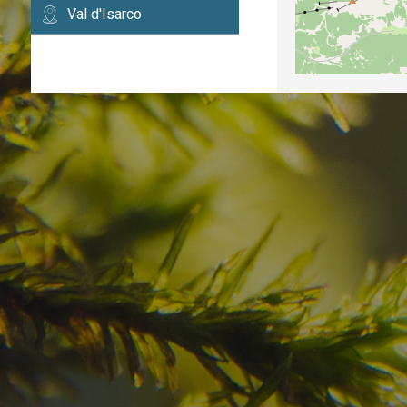
Val d'Isarco
Avete già trovato la
destinazione dei vostr