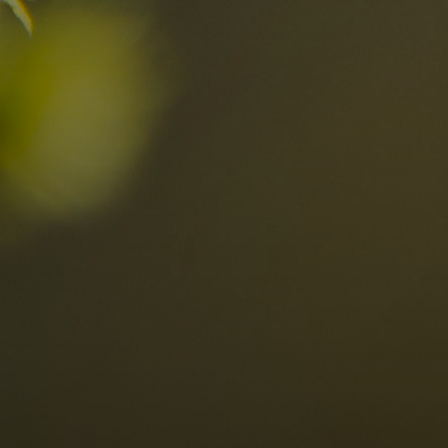
za nelle Dolomiti
Località
Alta Val Pusteria
R
Altopiano dello Sciliar
D
0
Arabba
R
Cortina
S
Bambini
Plan de Corones
P
Sesto
S
Val Badia
S
Val d'Ega
E
hiesta
Val di Fassa
M
za impegno
Val di Fiemme
L
Val Gardena
Valle Anterselva
Valle Aurina
Valle di Casies
Valle Isarco