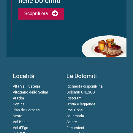
nelle Dolomiti
Scoprili ora
Località
Le Dolomiti
Alta Val Pusteria
Richiesta disponibilità
Altopiano dello Sciliar
Dolomiti UNESCO
Arabba
Ristoranti
Cortina
Storia e leggende
Plan de Corones
Posizione
Sesto
Sellaronda
Val Badia
Sciare
Val d'Ega
Escursioni