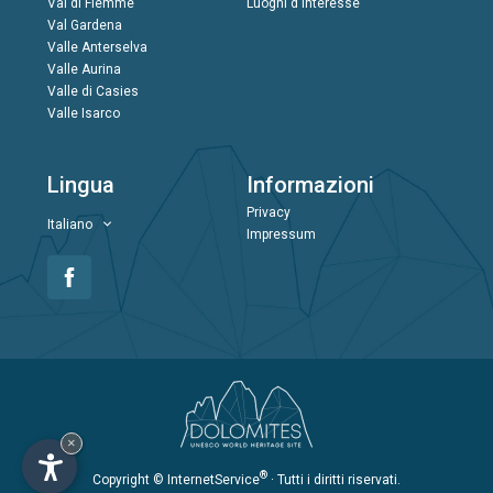
Val di Fiemme
Luoghi d'interesse
Val Gardena
Valle Anterselva
Valle Aurina
Valle di Casies
Valle Isarco
Lingua
Informazioni
Privacy
Italiano
Impressum
×
®
Copyright
© InternetService
· Tutti i diritti riservati.