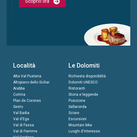
Scoprili ora
Località
Le Dolomiti
Alta Val Pusteria
Richiesta disponibilità
Altopiano dello Sciliar
Dolomiti UNESCO
Arabba
Ristoranti
Cortina
Storia e leggende
Plan de Corones
Posizione
Sesto
Sellaronda
Val Badia
Sciare
Val d'Ega
Escursioni
Val di Fassa
Mountain bike
Val di Fiemme
Luoghi d'interesse