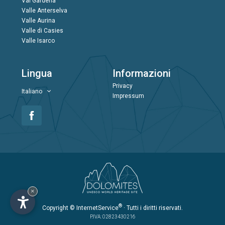
Val Gardena
Valle Anterselva
Valle Aurina
Valle di Casies
Valle Isarco
Lingua
Informazioni
Privacy
Italiano
Impressum
×
®
Copyright
© InternetService
· Tutti i diritti riservati.
P.IVA: 02823430216