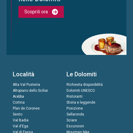
Scoprili ora
Località
Le Dolomiti
Alta Val Pusteria
Richiesta disponibilità
Altopiano dello Sciliar
Dolomiti UNESCO
Arabba
Ristoranti
Cortina
Storia e leggende
Plan de Corones
Posizione
Sesto
Sellaronda
Val Badia
Sciare
Val d'Ega
Escursioni
Val di Fassa
Mountain bike