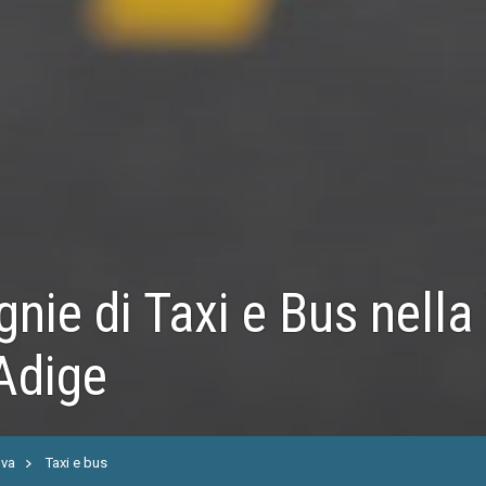
ie di Taxi e Bus nella 
Adige
lva
Taxi e bus