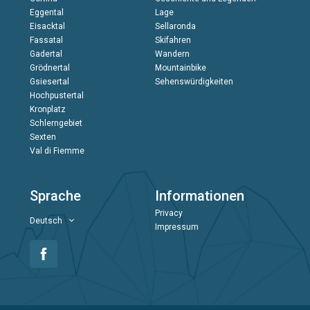
Eggental
Lage
Eisacktal
Sellaronda
Fassatal
Skifahren
Gadertal
Wandern
Grödnertal
Mountainbike
Gsiesertal
Sehenswürdigkeiten
Hochpustertal
Kronplatz
Schlerngebiet
Sexten
Val di Fiemme
Sprache
Informationen
Privacy
Deutsch
Impressum