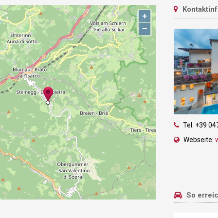
Kontaktin
+
−
Tel.
+39 04
Webseite:
So errei