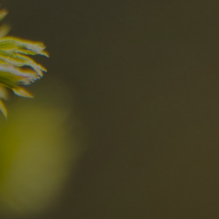
el
Die besten R
in den Dolomi
Hier entdecken
Ortschaften
Ahrntal
V
Antholzertal
U
Arabba
R
0
Cortina
G
Eggental
L
Kinder