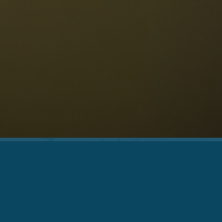
ellaronda
kifahren
Informationen
Wandern
ountainbike
Privacy
ehenswürdigkeiten
Impressum