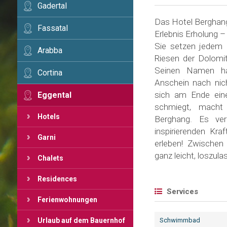
Gadertal
Das Hotel Berghang
Fassatal
Erlebnis Erholung –
Sie setzen jedem 
Arabba
Riesen der Dolomi
Seinen Namen ha
Cortina
Anschein nach nic
sich am Ende ein
Eggental
schmiegt, macht
Hotels
Berghang. Es ver
inspirierenden Kr
Garni
erleben! Zwischen 
ganz leicht, loszul
Chalets
Residences
Services
Ferienwohnungen
Urlaub auf dem Bauernhof
Schwimmbad