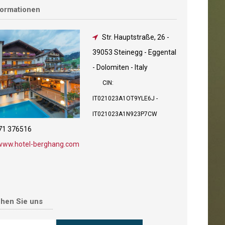
formationen
Str. Hauptstraße, 26
-
39053 Steinegg - Eggental
- Dolomiten - Italy
CIN:
IT021023A1OT9YLE6J -
IT021023A1N923P7CW
71 376516
www.hotel-berghang.com
chen Sie uns