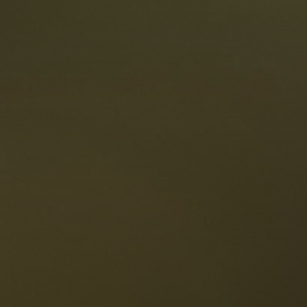
estaurants
ten
Die Dolomiten
Sprache
erfügbarkeit anfragen
Deutsch
NESCO Dolomiten
estaurants
eschichte und Legenden
age