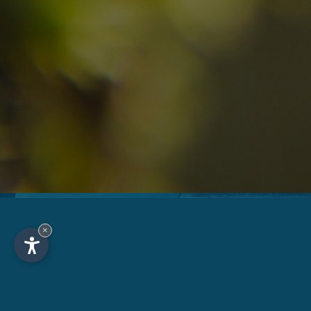
Unv
Hotel
Ortschaft
An
×