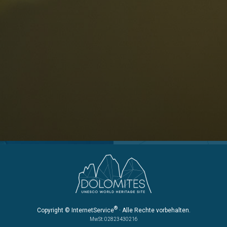
Eisacktal
S
Fassatal
S
Gadertal
Grödnertal
M
erbindlich
Gsiesertal
S
fragen
Hochpustertal
Kronplatz
Schlerngebiet
Sexten
Val di Fiemme
®
Copyright
© InternetService
· Alle Rechte vorbehalten.
MwSt: 02823430216