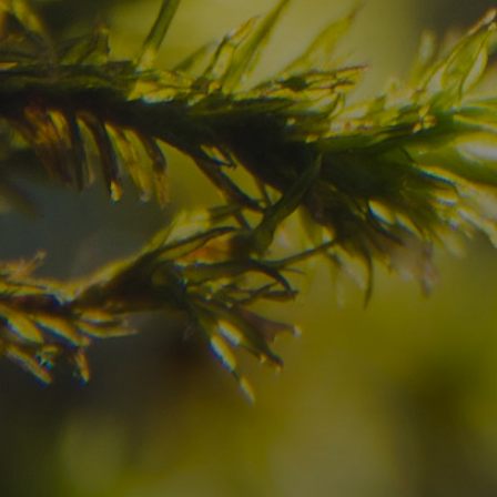
Haben Sie Ihr Traumzi
schon gefunden?
Prüfen Sie hier die Verfügbarkeit für
Ihren Urlaub in den Dolomiten
08
09
2
Anreise
Abreise
Erwachsene