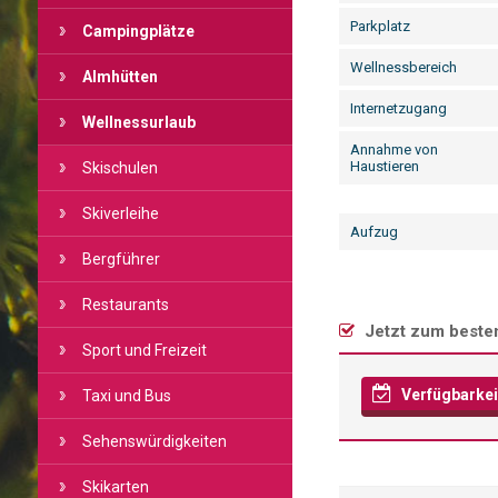
Parkplatz
Campingplätze
Wellnessbereich
Almhütten
Internetzugang
Wellnessurlaub
Annahme von
Haustieren
Skischulen
Skiverleihe
Aufzug
Bergführer
Restaurants
Jetzt zum besten
Sport und Freizeit
Verfügbarkei
Taxi und Bus
Sehenswürdigkeiten
Skikarten