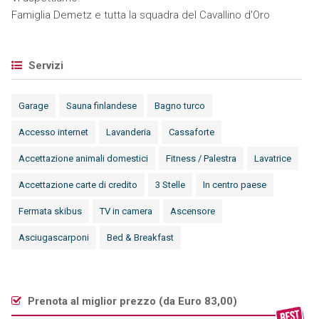
Famiglia Demetz e tutta la squadra del Cavallino d'Oro
Servizi
Garage
Sauna finlandese
Bagno turco
Accesso internet
Lavanderia
Cassaforte
Accettazione animali domestici
Fitness / Palestra
Lavatrice
Accettazione carte di credito
3 Stelle
In centro paese
Fermata skibus
TV in camera
Ascensore
Asciugascarponi
Bed & Breakfast
Prenota al miglior prezzo (
da Euro 83,00
)