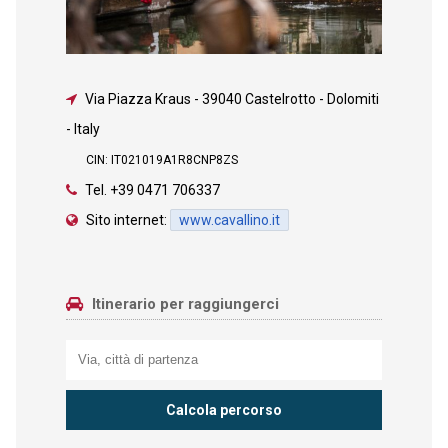
Via Piazza Kraus
-
39040 Castelrotto - Dolomiti
- Italy
CIN: IT021019A1R8CNP8ZS
Tel.
+39 0471 706337
Sito internet:
www.cavallino.it
Itinerario per raggiungerci