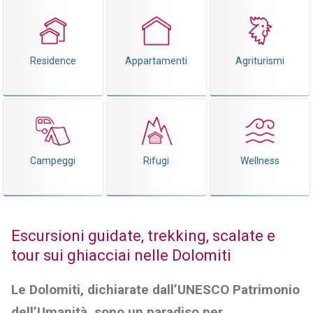
Residence
Appartamenti
Agriturismi
Campeggi
Rifugi
Wellness
Escursioni guidate, trekking, scalate e
tour sui ghiacciai nelle Dolomiti
Le Dolomiti, dichiarate dall’UNESCO Patrimonio
dell’Umanità, sono un paradiso per