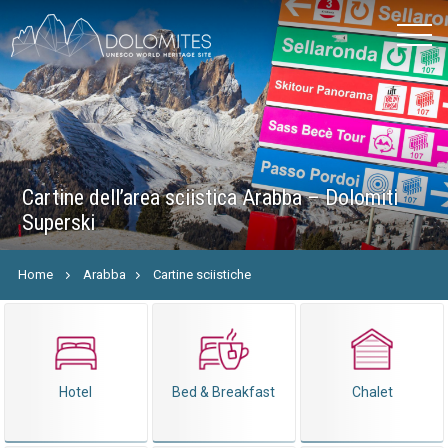
Cartine dell’area sciistica Arabba – Dolomiti
Superski
Home
Arabba
Cartine sciistiche
Hotel
Bed & Breakfast
Chalet