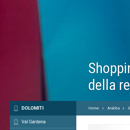
Shoppin
della r
DOLOMITI
Home
Arabba
S
Val Gardena