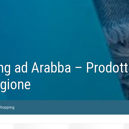
g ad Arabba – Prodotti 
egione
hopping