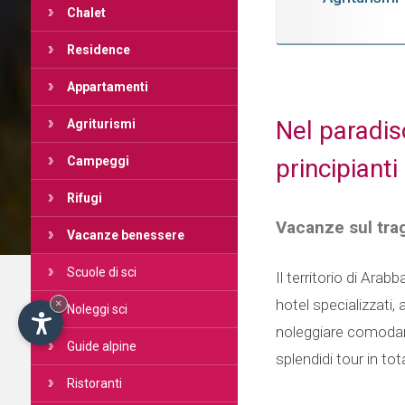
Chalet
Residence
Appartamenti
Nel paradis
Agriturismi
principianti
Campeggi
Rifugi
Vacanze sul trag
Vacanze benessere
Scuole di sci
Il territorio di Ara
hotel specializzati,
×
Noleggi sci
noleggiare comodame
Guide alpine
splendidi tour in to
Ristoranti