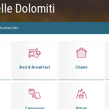
lle Dolomiti
ountain bike
Bed & Breakfast
Chalet
Campeggi
Rifugi