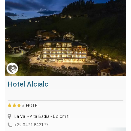
Hotel Alcialc
S
HOTEL
La Val - Alta Badia - Dolomiti
+39 0471 843177