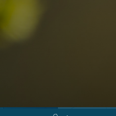
Località
Alta Val Pusteria
R
Altopiano dello Sciliar
D
0
Arabba
R
Cortina
S
Bambini
Plan de Corones
P
Sesto
S
Val Badia
S
Val d'Ega
E
hiesta
Val di Fassa
M
za impegno
Val di Fiemme
L
Val Gardena
Valle Anterselva
Valle Aurina
Valle di Casies
Valle Isarco