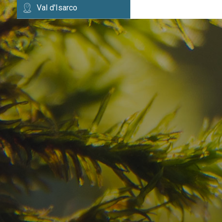
Val d'Isarco
Avete già trovato la
destinazione dei vostr
Verificate la disponibilità per la vostra vacan