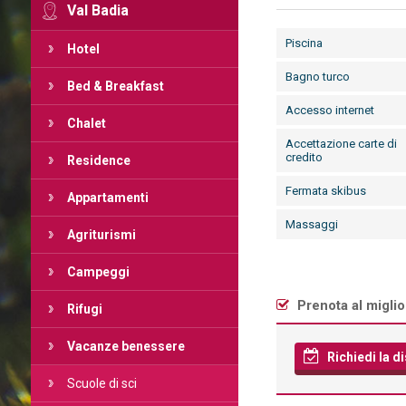
Val Badia
Piscina
Hotel
Bagno turco
Bed & Breakfast
Accesso internet
Chalet
Accettazione carte di
credito
Residence
Fermata skibus
Appartamenti
Massaggi
Agriturismi
Campeggi
Prenota al miglio
Rifugi
Vacanze benessere
Richiedi la di
Scuole di sci