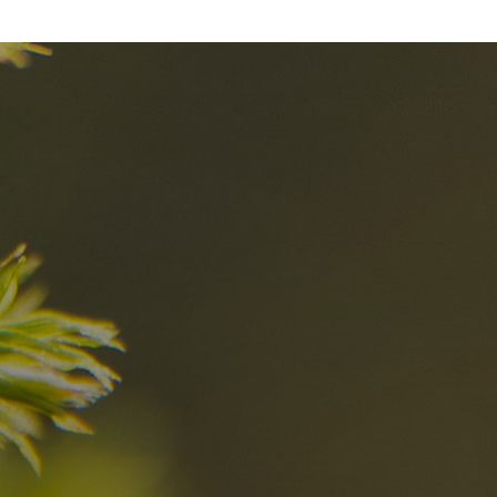
I migliori Rist
nelle Dolomiti
i sogni?
Scoprili ora
za nelle Dolomiti