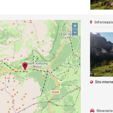
Informazio
+
−
Sito intern
Itinerari