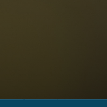
Le Dolomiti
Lingua
ichiesta disponibilità
Italiano
olomiti UNESCO
istoranti
toria e leggende
osizione
ellaronda
ciare
Informazioni
scursioni
ountain bike
Privacy
uoghi d'interesse
Impressum