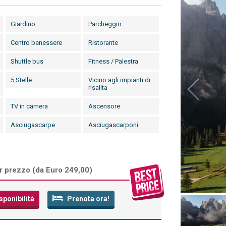
Giardino
Parcheggio
Centro benessere
Ristorante
Shuttle bus
Fitness / Palestra
5 Stelle
Vicino agli impianti di
risalita
TV in camera
Ascensore
Asciugascarpe
Asciugascarponi
r prezzo (
da Euro 249,00
)
sponibilità
Prenota ora!