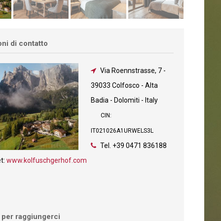
ni di contatto
Via Roennstrasse, 7
-
39033 Colfosco - Alta
Badia - Dolomiti - Italy
CIN:
IT021026A1URWELS3L
Tel.
+39 0471 836188
et:
www.kolfuschgerhof.com
o per raggiungerci