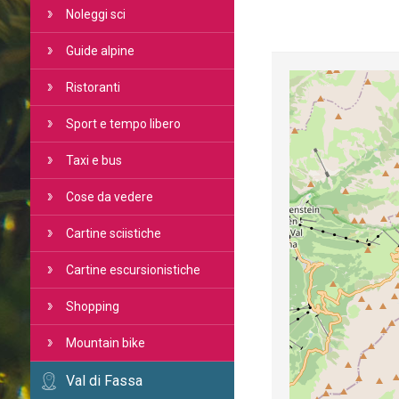
Noleggi sci
Guide alpine
Ristoranti
Sport e tempo libero
Taxi e bus
Cose da vedere
Cartine sciistiche
Cartine escursionistiche
Shopping
Mountain bike
Val di Fassa