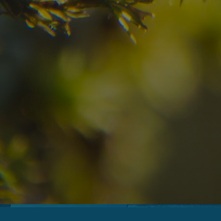
08
09
2
Arrivo
Partenza
Adulti
Ric
Hotel
Località
sen