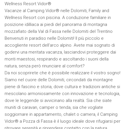
Wellness Resort Vidor®
Vacanze al Camping Vidor® nelle Dolomiti, Family and
Wellness Resort con piscina. A conduzione familiare in
posizione idilliaca ai piedi del panorama di montagna
mozzafiato della Val di Fassa nelle Dolomiti del Trentino
Benvenuti in paradiso nelle Dolomiti! Il più piccolo e
accogliente resort dell’arco alpino. Avete mai sognato di
godervi una meritata vacanza, lasciandovi proteggere dai
monti maestosi, respirando e ascoltando i suoni della
natura, senza però rinunciare al comfort?
Da noi scoprirete che è possibile realizzare il vostro sogno!
Siamo nel cuore delle Dolomiti, circondati da montagne
piene di fascino e storia, dove cultura e tradizioni antiche si
mescolano armoniosamente con innovazione e tecnologia,
dove le leggende si avvicinano alla realtà. Sia che siate
muniti di caravan, camper o tenda, sia che vogliate
soggiornare in appartamento, chalet o camera, il Camping
Vidor® a Pozza di Fassa è il luogo ideale dove rifugiarsi per
ritrovare serenità e riprendere contatto con la natura.