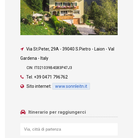
Via St.Peter, 29A
-
39040 S.Pietro - Laion - Val
Gardena - Italy
CIN: IT021039B4S83P47J3
Tel.
+39 0471 796762
Sito internet:
www.sonnleitn.it
Itinerario per raggiungerci