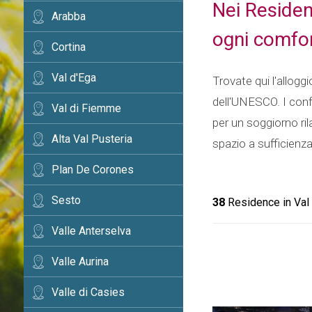
Nei Residen
Arabba
ogni comfor
Cortina
Val d'Ega
Trovate qui l'allog
dell'UNESCO. I conf
Val di Fiemme
per un soggiorno ri
Alta Val Pusteria
spazio a sufficienza
Plan De Corones
Sesto
38
Residence in Val
Valle Anterselva
Valle Aurina
Valle di Casies