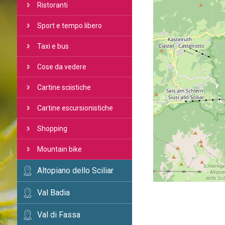
Ristoranti
Sport e tempo libero
Taxi e bus
Cose da vedere
Cartine sciistiche
Cartine escursionistiche
Shopping
Mountain bike
Altopiano dello Sciliar
Val Badia
Val di Fassa