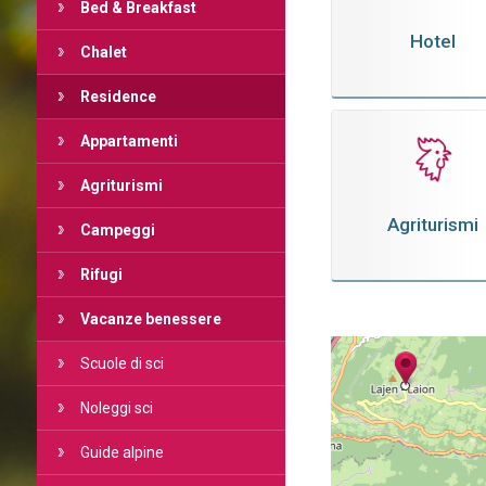
Bed & Breakfast
Hotel
Chalet
Residence
Appartamenti
Agriturismi
Agriturismi
Campeggi
Rifugi
Vacanze benessere
Scuole di sci
Noleggi sci
Guide alpine