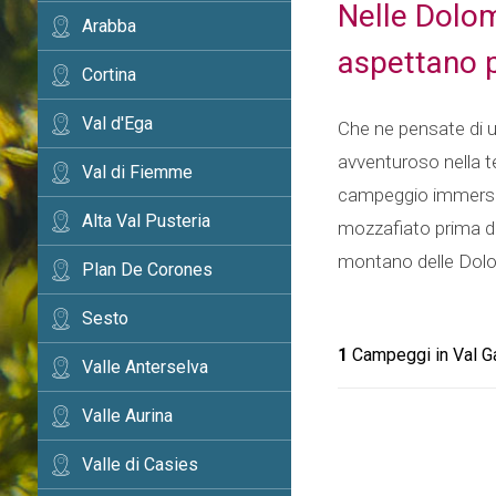
Nelle Dolomi
Arabba
aspettano p
Cortina
Val d'Ega
Che ne pensate di 
avventuroso nella te
Val di Fiemme
campeggio immerso ne
Alta Val Pusteria
mozzafiato prima di 
montano delle Dolo
Plan De Corones
Sesto
1
Campeggi in Val G
Valle Anterselva
Valle Aurina
Valle di Casies