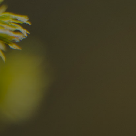
I migliori Rist
nelle Dolomiti
i sogni?
Scoprili ora
za nelle Dolomiti
Località
Alta Val Pusteria
R
Altopiano dello Sciliar
D
0
Arabba
R
Cortina
S
Bambini
Plan de Corones
P
Sesto
S
Val Badia
S