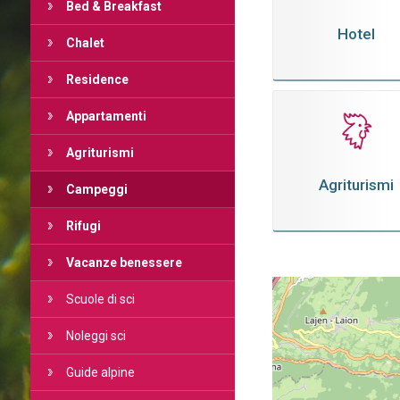
Bed & Breakfast
Hotel
Chalet
Residence
Appartamenti
Agriturismi
Agriturismi
Campeggi
Rifugi
Vacanze benessere
Scuole di sci
Noleggi sci
Guide alpine