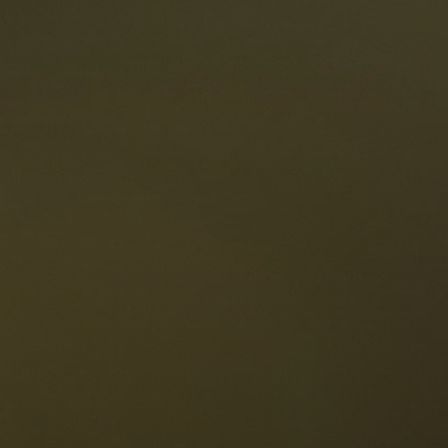
oranti
Le Dolomiti
Lingua
ichiesta disponibilità
Italiano
olomiti UNESCO
istoranti
toria e leggende
osizione
ellaronda
ciare