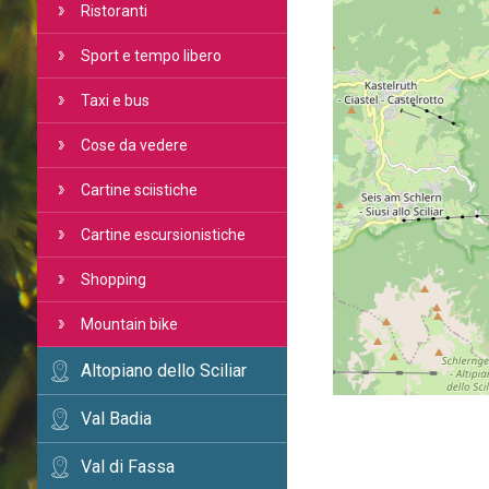
Ristoranti
Sport e tempo libero
Taxi e bus
Cose da vedere
Cartine sciistiche
Cartine escursionistiche
Shopping
Mountain bike
Altopiano dello Sciliar
Val Badia
Val di Fassa