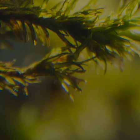
Avete già trovato la
destinazione dei vostr
Verificate la disponibilità per la vostra vacan
07
08
2
Arrivo
Partenza
Adulti