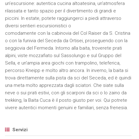
un’escursione: autentica cucina altoatesina, un'atmosfera
rilassata e tanto spazio per il divertimento di grandi e
piccini. In estate, potete raggiungerci a piedi attraverso
diversi sentieri escursionistici o
comodamente con la cabinovia del Col Raiser da S. Cristina
o con la funivia del Seceda da Ortisei, proseguendo con la
seggiovia del Fermeda. Intorno alla baita, troverete prati
alpini, viste mozzafiato sul Sassolungo e sul Gruppo del
Sella, e un'ampia area giochi con trampolino, teleferica,
percorso Kneipp e molto altro ancora. In inverno, la baita si
trova direttamente sulla pista da sci del Seceda, ed è quindi
una meta molto apprezzata dagli sciatori. Che siate sulla
neve o sui prati estivi, con gli scarponi da sci o lo zaino da
trekking, la Baita Cuca è il posto giusto per voi. Qui potrete
vivere autentici momenti genuini e familiari, senza frenesia.
Servizi