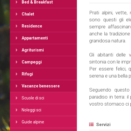
Bed & Breakfast
Prati alpini, vett
Chalet
sono questi gli e
Residence
sempre affascinano
anche la tradizion
Appartamenti
granidosa natura.
Agriturismi
Gli abitanti delle
sintonia con le im
Campeggi
Per essere felici,
Rifugi
serena e una bella 
Vacanze benessere
Seguendo questo 
paradiso in terra: i
Scuole di sci
vostro stomaco ci
Noleggi sci
Guide alpine
Servizi