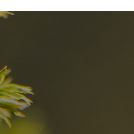
I migliori Rist
nelle Dolomiti
i sogni?
Scoprili ora
za nelle Dolomiti