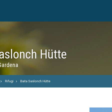
Saslonch Hütte
 Gardena
Rifugi
Baita Saslonch Hütte