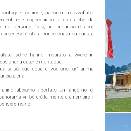
e, montagne rocciose, panorami mozzafiato,
lementi che rispecchiano la natura,che da
 noi persone. Cosí, per centinaia di anni,
e gardenese é stata condizionata da questa
 vallate ladine hanno imparato a vivere in
pressionanti catene montuose.
 qua si sá, due cose ci vogliono: un’ anima
pancia piena.
anino abbiamo riportato un’ angolino di
l panorama vi libererá la mente e a riempire il
 penseremo noi.