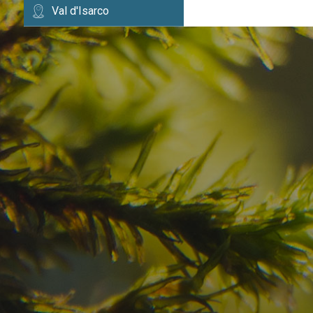
Val d'Isarco
Avete già trovato la
destinazione dei vostr
Verificate la disponibilità per la vostra vacan