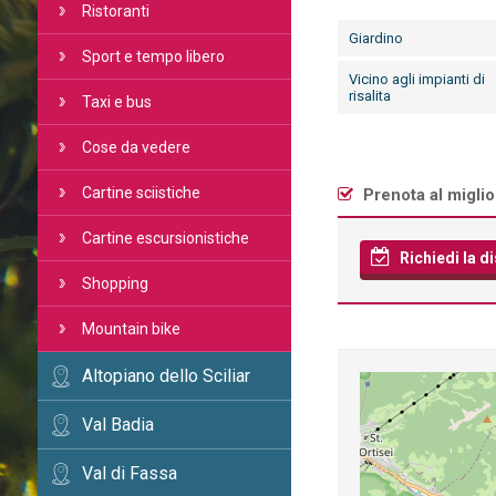
Ristoranti
Giardino
Sport e tempo libero
Vicino agli impianti di
risalita
Taxi e bus
Cose da vedere
Cartine sciistiche
Prenota al migli
Cartine escursionistiche
Richiedi la di
Shopping
Mountain bike
Altopiano dello Sciliar
Val Badia
Val di Fassa