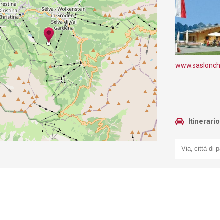
www.saslonc
Itinerari