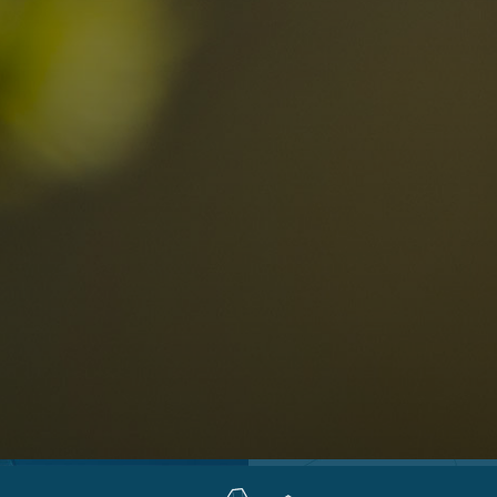
Località
Alta Val Pusteria
R
Altopiano dello Sciliar
D
0
Arabba
R
Cortina
S
Bambini
Plan de Corones
P
Sesto
S
Val Badia
S
Val d'Ega
E
hiesta
Val di Fassa
M
za impegno
Val di Fiemme
L
Val Gardena
Valle Anterselva
Valle Aurina
Valle di Casies
Valle Isarco