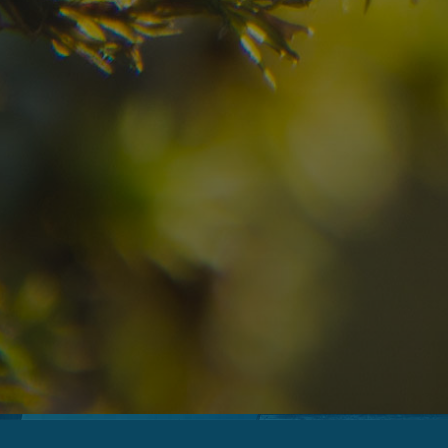
10
11
2
Arrivo
Partenza
Adulti
Ric
Hotel
Località
sen