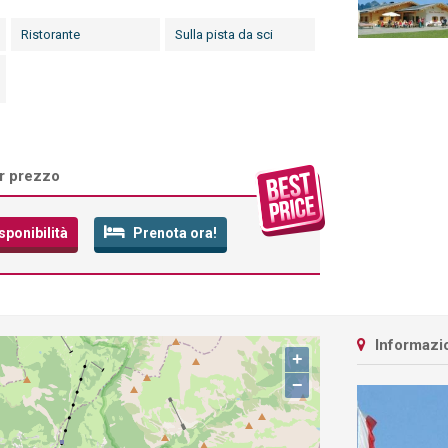
Ristorante
Sulla pista da sci
or prezzo
sponibilità
Prenota ora!
Informazio
+
−