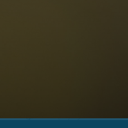
Le Dolomiti
Lingua
ichiesta disponibilità
Italiano
olomiti UNESCO
istoranti
toria e leggende
osizione
ellaronda
ciare
Informazioni
scursioni
ountain bike
Privacy
uoghi d'interesse
Impressum