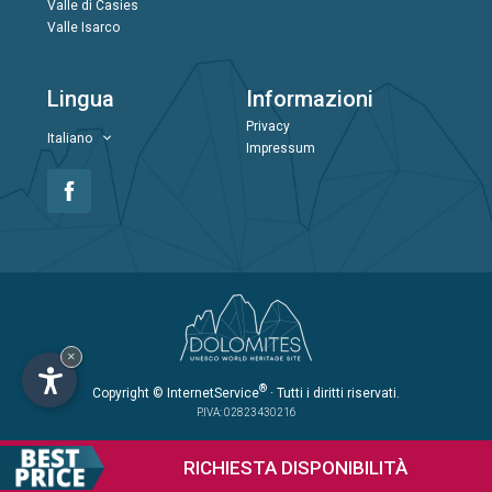
Valle di Casies
Valle Isarco
Lingua
Informazioni
Privacy
Italiano
Impressum
×
®
Copyright
© InternetService
· Tutti i diritti riservati.
P.IVA: 02823430216
RICHIESTA
DISPONIBILITÀ