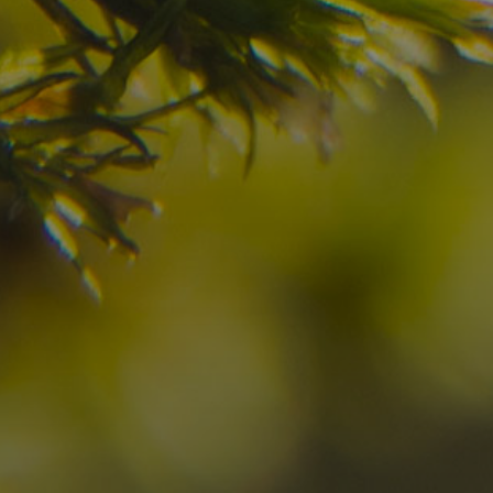
Avete già trovato la
destinazione dei vostr
Verificate la disponibilità per la vostra vacan
07
08
2