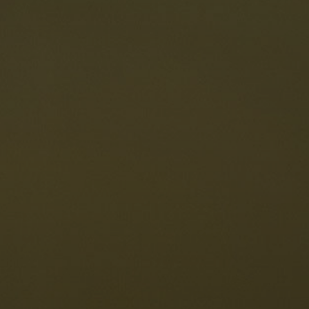
oranti
Le Dolomiti
Lingua
ichiesta disponibilità
Italiano
olomiti UNESCO
istoranti
toria e leggende