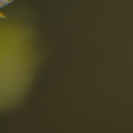
I migliori Rist
nelle Dolomiti
i sogni?
Scoprili ora
za nelle Dolomiti
Località
Alta Val Pusteria
R
Altopiano dello Sciliar
D
0
Arabba
R
Cortina
S