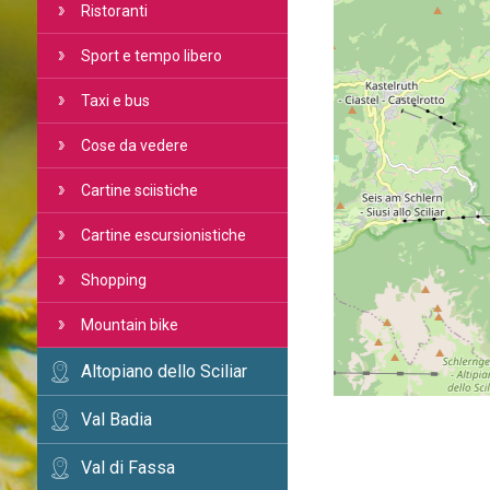
Ristoranti
Sport e tempo libero
Taxi e bus
Cose da vedere
Cartine sciistiche
Cartine escursionistiche
Shopping
Mountain bike
Altopiano dello Sciliar
Val Badia
Val di Fassa