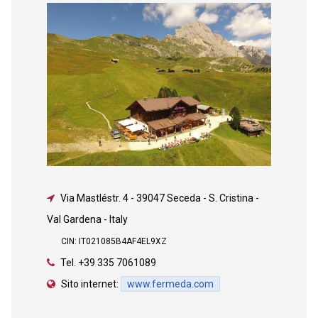
Via Mastléstr. 4
-
39047 Seceda - S. Cristina -
Val Gardena - Italy
CIN: IT021085B4AF4EL9XZ
Tel.
+39 335 7061089
Sito internet:
www.fermeda.com