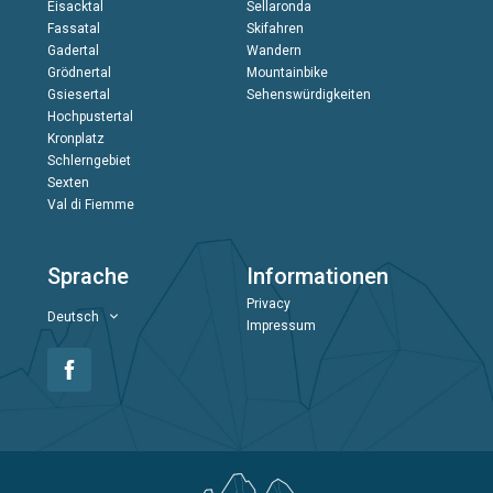
Eisacktal
Sellaronda
Fassatal
Skifahren
Gadertal
Wandern
Grödnertal
Mountainbike
Gsiesertal
Sehenswürdigkeiten
Hochpustertal
Kronplatz
Schlerngebiet
Sexten
Val di Fiemme
Sprache
Informationen
Privacy
Deutsch
Impressum