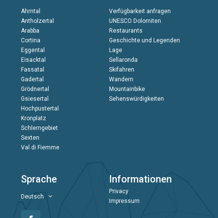
Ahrntal
Verfügbarkeit anfragen
Antholzertal
UNESCO Dolomiten
Arabba
Restaurants
Cortina
Geschichte und Legenden
Eggental
Lage
Eisacktal
Sellaronda
Fassatal
Skifahren
Gadertal
Wandern
Grödnertal
Mountainbike
Gsiesertal
Sehenswürdigkeiten
Hochpustertal
Kronplatz
Schlerngebiet
Sexten
Val di Fiemme
Sprache
Informationen
Privacy
Deutsch
Impressum