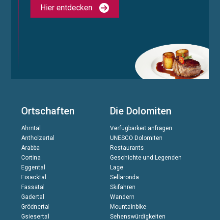
Hier entdecken
Ortschaften
Die Dolomiten
Ahrntal
Verfügbarkeit anfragen
Antholzertal
UNESCO Dolomiten
Arabba
Restaurants
Cortina
Geschichte und Legenden
Eggental
Lage
Eisacktal
Sellaronda
Fassatal
Skifahren
Gadertal
Wandern
Grödnertal
Mountainbike
Gsiesertal
Sehenswürdigkeiten