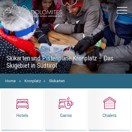
Skikarten und Pistenpläne Kronplatz – Das
Skigebiet in Südtirol
Home
Kronplatz
Skikarten
Hotels
Garnis
Chalets