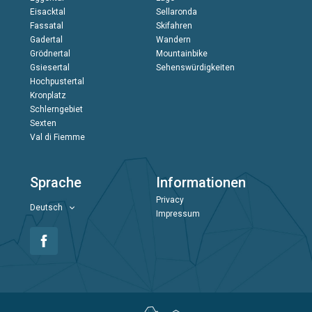
Eisacktal
Sellaronda
Fassatal
Skifahren
Gadertal
Wandern
Grödnertal
Mountainbike
Gsiesertal
Sehenswürdigkeiten
Hochpustertal
Kronplatz
Schlerngebiet
Sexten
Val di Fiemme
Sprache
Informationen
Privacy
Deutsch
Impressum