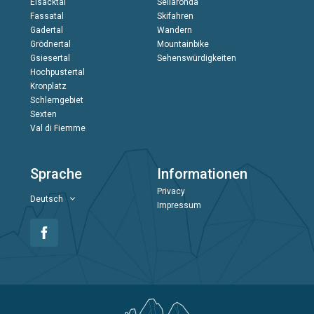
Eisacktal
Sellaronda
Fassatal
Skifahren
Gadertal
Wandern
Grödnertal
Mountainbike
Gsiesertal
Sehenswürdigkeiten
Hochpustertal
Kronplatz
Schlerngebiet
Sexten
Val di Fiemme
Sprache
Informationen
Privacy
Deutsch
Impressum