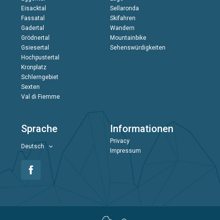
Eisacktal
Sellaronda
Fassatal
Skifahren
Gadertal
Wandern
Grödnertal
Mountainbike
Gsiesertal
Sehenswürdigkeiten
Hochpustertal
Kronplatz
Schlerngebiet
Sexten
Val di Fiemme
Sprache
Informationen
Privacy
Deutsch
Impressum