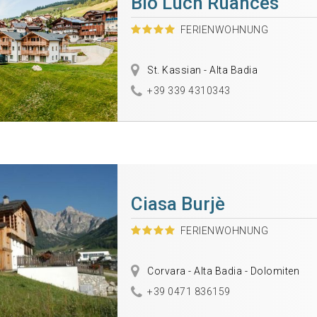
Bio Lüch Ruances
FERIENWOHNUNG
St. Kassian - Alta Badia
+39 339 4310343
Ciasa Burjè
FERIENWOHNUNG
Corvara - Alta Badia - Dolomiten
+39 0471 836159