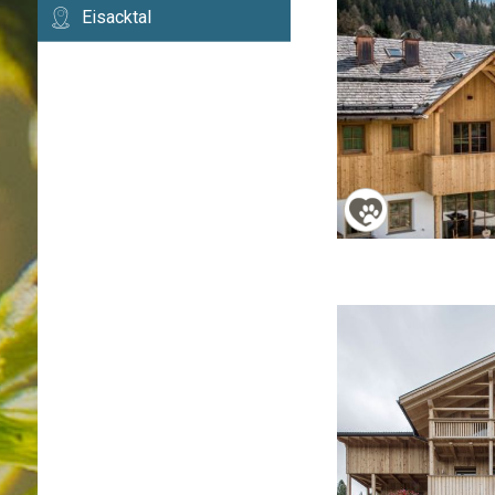
Eisacktal