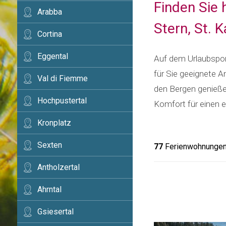
Finden Sie 
Arabba
Stern, St. K
Cortina
Eggental
Auf dem Urlaubsport
für Sie geeignete A
Val di Fiemme
den Bergen genießen
Hochpustertal
Komfort für einen 
Kronplatz
Sexten
77
Ferienwohnungen 
Antholzertal
Ahrntal
Gsiesertal