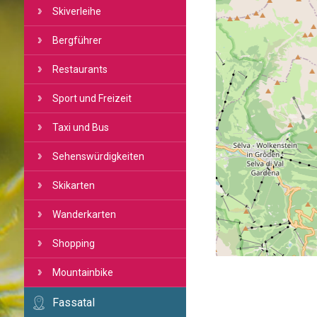
Skiverleihe
Bergführer
Restaurants
Sport und Freizeit
Taxi und Bus
Sehenswürdigkeiten
Skikarten
Wanderkarten
Shopping
Mountainbike
Fassatal