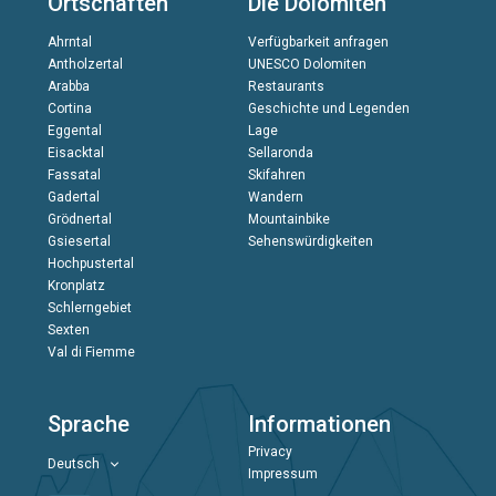
Ortschaften
Die Dolomiten
Ahrntal
Verfügbarkeit anfragen
Antholzertal
UNESCO Dolomiten
Arabba
Restaurants
Cortina
Geschichte und Legenden
Eggental
Lage
Eisacktal
Sellaronda
Fassatal
Skifahren
Gadertal
Wandern
Grödnertal
Mountainbike
Gsiesertal
Sehenswürdigkeiten
Hochpustertal
Kronplatz
Schlerngebiet
Sexten
Val di Fiemme
Sprache
Informationen
Privacy
Deutsch
Impressum