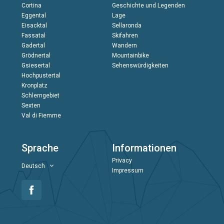
Cortina
Geschichte und Legenden
Eggental
Lage
Eisacktal
Sellaronda
Fassatal
Skifahren
Gadertal
Wandern
Grödnertal
Mountainbike
Gsiesertal
Sehenswürdigkeiten
Hochpustertal
Kronplatz
Schlerngebiet
Sexten
Val di Fiemme
Sprache
Informationen
Privacy
Deutsch
Impressum