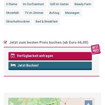
3 Sterne
Im Dorfzentrum
Grill im Garten
Beauty Farm
Skiverleih
TV im Zimmer
Aufzug
Massagen
Skischuhtrockner
Bed & Breakfast
Jetzt zum besten Preis buchen (
ab Euro 66,00
)
Verfügbarkeit anfragen
Jetzt Buchen!
+