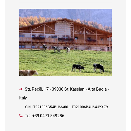
Str. Pecëi, 17
-
39030 St. Kassian - Alta Badia -
Italy
CIN: IT021006B54BH66AI6 - IT021006B4H64UYXZ9
Tel.
+39 0471 849286