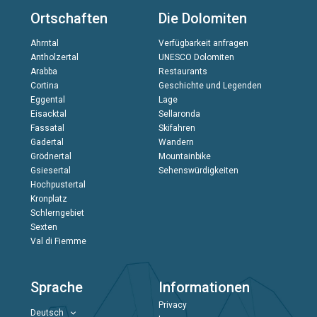
Ortschaften
Die Dolomiten
Ahrntal
Verfügbarkeit anfragen
Antholzertal
UNESCO Dolomiten
Arabba
Restaurants
Cortina
Geschichte und Legenden
Eggental
Lage
Eisacktal
Sellaronda
Fassatal
Skifahren
Gadertal
Wandern
Grödnertal
Mountainbike
Gsiesertal
Sehenswürdigkeiten
Hochpustertal
Kronplatz
Schlerngebiet
Sexten
Val di Fiemme
Sprache
Informationen
Privacy
Deutsch