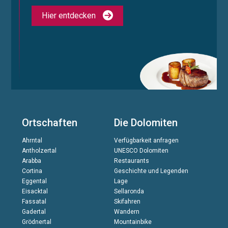
Hier entdecken
Ortschaften
Die Dolomiten
Ahrntal
Verfügbarkeit anfragen
Antholzertal
UNESCO Dolomiten
Arabba
Restaurants
Cortina
Geschichte und Legenden
Eggental
Lage
Eisacktal
Sellaronda
Fassatal
Skifahren
Gadertal
Wandern
Grödnertal
Mountainbike