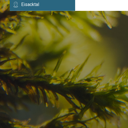
Eisacktal
Haben Sie Ihr Traumzi
schon gefunden?
Prüfen Sie hier die Verfügbarkeit für
Ihren Urlaub in den Dolomiten