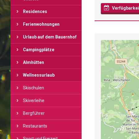
Verfügbarkei
Residences
Ferienwohnungen
Urlaub auf dem Bauernhof
Campingplätze
Almhütten
Wellnessurlaub
Skischulen
Skiverleihe
Bergführer
Restaurants
Sport und Freizeit