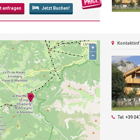
t anfragen
Jetzt Buchen!
Kontaktin
+
−
Tel.
+39 04