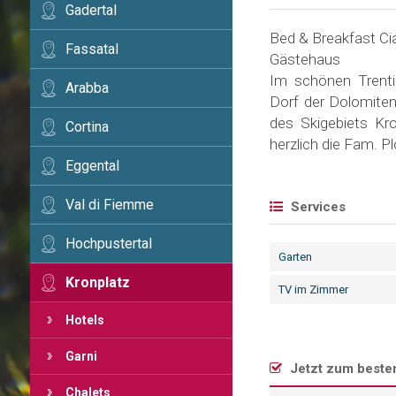
Gadertal
Bed & Breakfast Ci
Fassatal
Gästehaus
Im schönen Trentin
Arabba
Dorf der Dolomiten
des Skigebiets Kro
Cortina
herzlich die Fam. P
Eggental
Val di Fiemme
Services
Hochpustertal
Garten
Kronplatz
TV im Zimmer
Hotels
Garni
Jetzt zum beste
Chalets