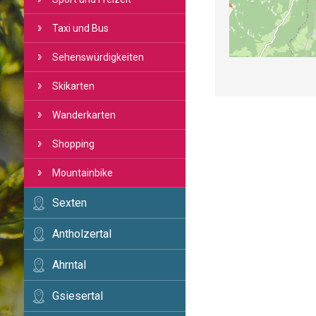
Taxi und Bus
Sehenswürdigkeiten
Skikarten
Wanderkarten
Shopping
Mountainbike
Sexten
Antholzertal
Ahrntal
Gsiesertal