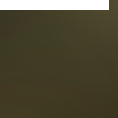
estaurants
ten