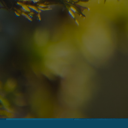
08
09
2
Anreise
Abreise
Erwachsene
Unv
Hotel
Ortschaft
An