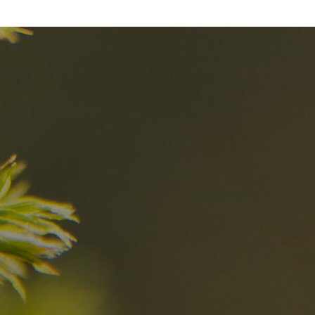
el
Die besten R
in den Dolomi
Hier entdecken