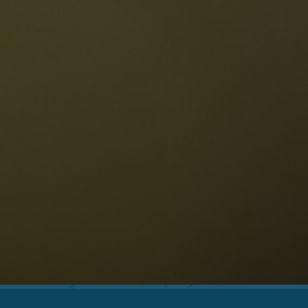
Die Dolomiten
Sprache
erfügbarkeit anfragen
Deutsch
NESCO Dolomiten
estaurants
eschichte und Legenden
age
ellaronda
kifahren
Informationen
Wandern
ountainbike
Privacy
ehenswürdigkeiten
Impressum