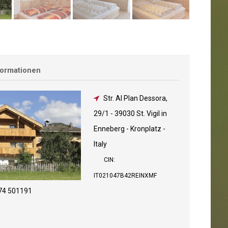
formationen
Str. Al Plan Dessora,
29/1
-
39030 St. Vigil in
Enneberg - Kronplatz -
Italy
CIN:
IT021047B42REINXMF
74 501191