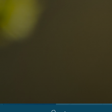
Ortschaften
Ahrntal
V
Antholzertal
U
Arabba
R
0
Cortina
G
Eggental
L
Kinder
Eisacktal
S
Fassatal
S
Gadertal
Grödnertal
M
erbindlich
Gsiesertal
S
fragen
Hochpustertal
Kronplatz
Schlerngebiet
Sexten
Val di Fiemme